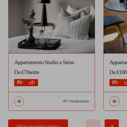
Appartamento Studio a Siena
Apparta
Da €70notte
Da €100
1
1
3
497 Visualizzazioni
Inizia una nuova ricerca