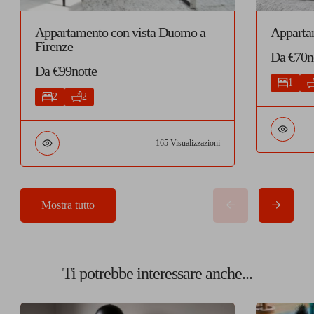
Appartamento con vista Duomo a
Apparta
Firenze
Da €70n
Da €99notte
1
2
2
165 Visualizzazioni
Mostra tutto
Ti potrebbe interessare anche...