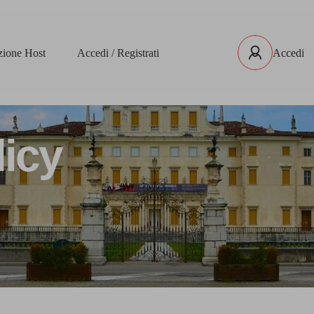
izione Host
Accedi / Registrati
Accedi
licy