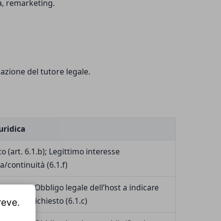
a, remarketing.
zazione del tutore legale.
uridica
o (art. 6.1.b); Legittimo interesse
a/continuità (6.1.f)
o (6.1.b); Obbligo legale dell’host a indicare
quando richiesto (6.1.c)
reve.