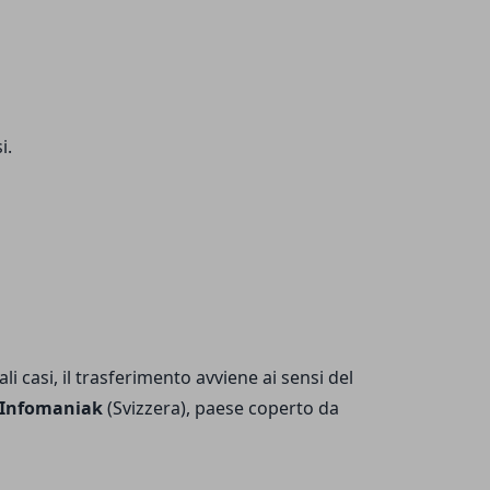
i.
li casi, il trasferimento avviene ai sensi del
Infomaniak
(Svizzera), paese coperto da