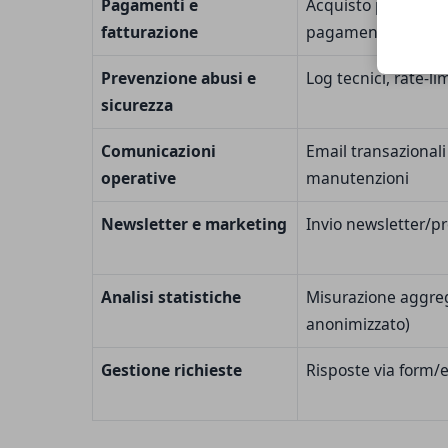
Pagamenti e
Acquisto piani Premi
fatturazione
pagamenti
Prevenzione abusi e
Log tecnici, rate-li
sicurezza
Comunicazioni
Email transazionali 
operative
manutenzioni
Newsletter e marketing
Invio newsletter/p
Analisi statistiche
Misurazione aggrega
anonimizzato)
Gestione richieste
Risposte via form