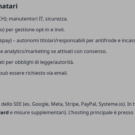
natari
H); manutentori IT, sicurezza.
o) per gestione opt-in e invii.
ispay) – autonomi titolari/responsabili per antifrode e incass
 analytics/marketing se attivati con consenso.
mati per obblighi di legge/autorità.
uò essere richiesto via email.
 dello SEE (es. Google, Meta, Stripe, PayPal, Systeme.io). In ta
dard
e misure supplementari). L’hosting principale è presso