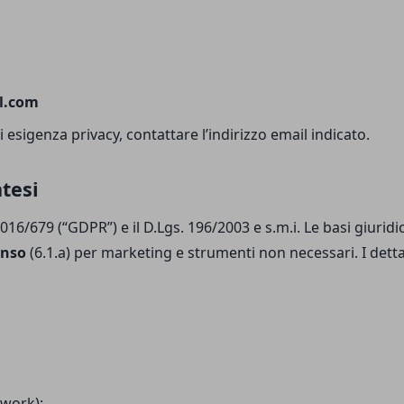
l.com
sigenza privacy, contattare l’indirizzo email indicato.
ntesi
2016/679 (“GDPR”) e il D.Lgs. 196/2003 e s.m.i. Le basi giurid
enso
(6.1.a) per marketing e strumenti non necessari. I detta
twork);