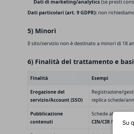
Dati di marketing/analytics
(se presti con
Dati particolari (art. 9 GDPR):
non richiediamo 
5) Minori
Il sito/servizio non è destinato a minori di 18 a
6) Finalità del trattamento e basi
Finalità
Esempi
Erogazione del
Registrazione/gesti
servizio/Account (SSO)
replica schede/annu
Pubblicazione
Schede attività/host
contenuti
CIN/CIR
forniti dal
Su q