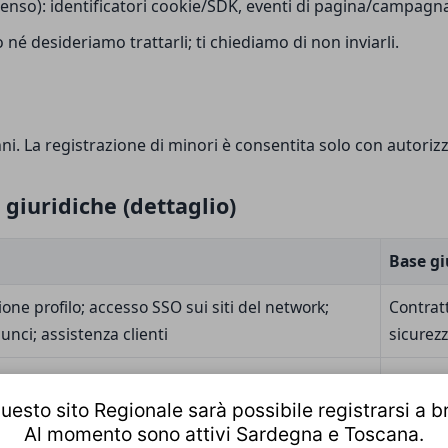
senso): identificatori cookie/SDK, eventi di pagina/campagn
né desideriamo trattarli; ti chiediamo di non inviarli.
nni. La registrazione di minori è consentita solo con autoriz
 giuridiche (dettaglio)
Base gi
one profilo; accesso SSO sui siti del network;
Contratt
nci; assistenza clienti
sicurezz
; immagini, descrizioni, link; visualizzazione
Contratt
l’utente
CIN/CIR 
uesto sito Regionale sarà possibile registrarsi a b
Al momento sono attivi Sardegna e Toscana.