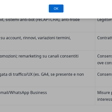
um/servizi digitali; fatture/ricevute; verifica
Contratt
(6.1.c)
OK
mit, sistemi anti-bot (reCAPTCHA), anti-frode
Legittim
su account, rinnovi, variazioni termini,
Contratt
romozioni; remarketing su canali consentiti
Consenso
ove con
ta di traffico/UX (es. GA4, se presente e non
Consens
/email/WhatsApp Business
Misure p
interess