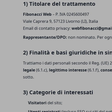
1) Titolare del trattamento
Fibonacci Web
– P. IVA 0245600497
Viale Caprera 9, 57123 Livorno (LI), Italia
Email di contatto privacy:
webfibonacci@gmai
Rappresentante/DPO:
non nominato. Per ogni e
2) Finalità e basi giuridiche in si
Trattiamo i dati personali secondo il Reg. (UE) 
legale
(6.1.c),
legittimo interesse
(6.1.f),
cons
sotto.
3) Categorie di interessati
Visitatori
del sito;
Utenti registrati
(incluso SSO sui siti del ne