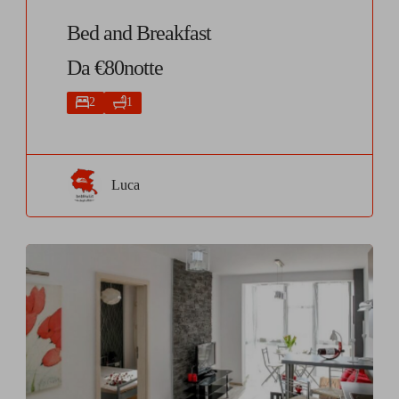
Bed and Breakfast
Da €80notte
2
1
Luca