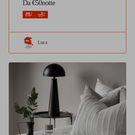
Da €50notte
2
2
Luca