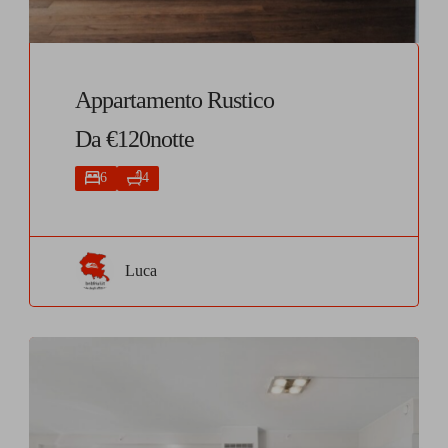
Appartamento Rustico
Da €120notte
6
4
Luca