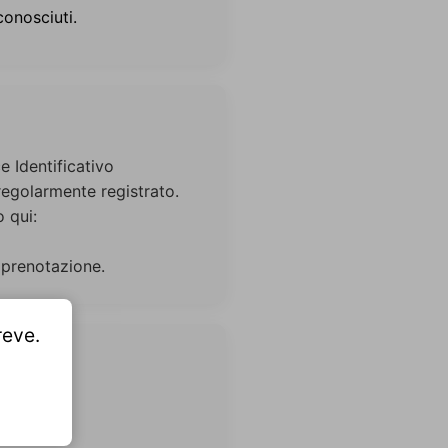
onosciuti.
 Identificativo
regolarmente registrato.
 qui:
a prenotazione.
reve.