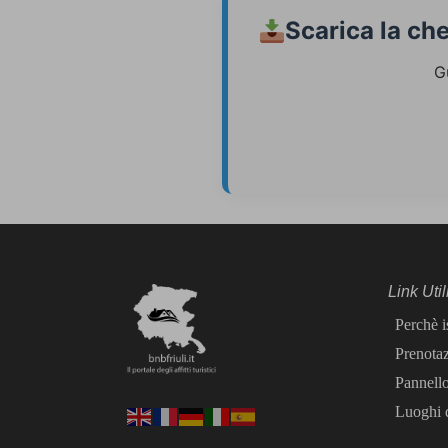
Scarica la ch
G
Link Util
Perchè i
Prenotaz
Pannell
Luoghi d