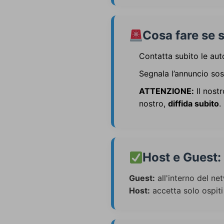
Cosa fare se s
Contatta subito le auto
Segnala l’annuncio sos
ATTENZIONE:
Il nost
nostro,
diffida subito
.
Host e Guest: 
Guest:
all'interno del ne
Host:
accetta solo ospiti s