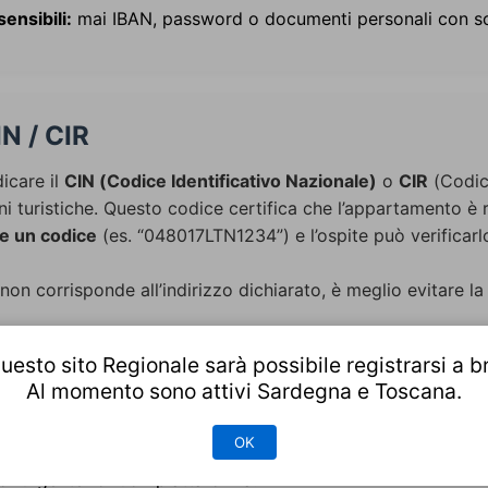
ensibili:
mai IBAN, password o documenti personali con sc
IN / CIR
dicare il
CIN (Codice Identificativo Nazionale)
o
CIR
(Codice
ni turistiche. Questo codice certifica che l’appartamento è 
e un codice
(es. “048017LTN1234”) e l’ospite può verificarlo
 non corrisponde all’indirizzo dichiarato, è meglio evitare l
uesto sito Regionale sarà possibile registrarsi a b
Al momento sono attivi Sardegna e Toscana.
larme
spetto alla media.
OK
 “urgente” o fuori piattaforma.