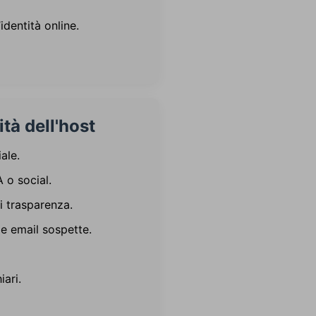
identità online.
ità dell'host
ale.
 o social.
 trasparenza.
le email sospette.
ari.