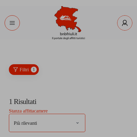
Filtri
1
1
Risultati
Stanza affittacamere
Più rilevanti