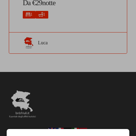
Da €29notte
1
1
Luca