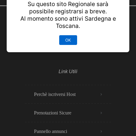
Su questo sito Regionale sarà
possibile registrarsi a breve.
Al momento sono attivi Sardegna e
Friuli Venezia Giulia Italia
Toscana.
OK
Link Utili
Perchè iscriversi Host
Prenotazioni Sicure
Pannello annunci