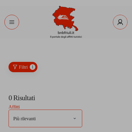
Filtri
1
0
Risultati
Affitti
Più rilevanti