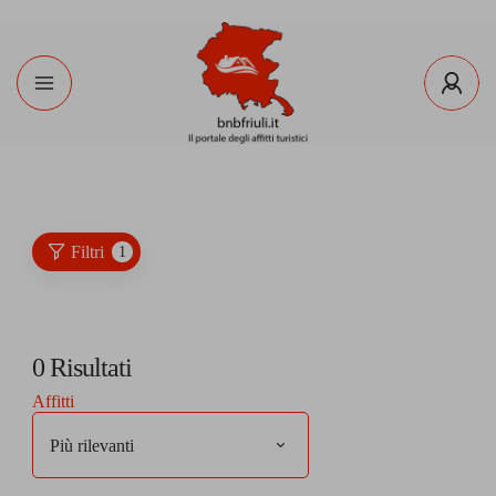
Filtri
1
0
Risultati
Affitti
Più rilevanti