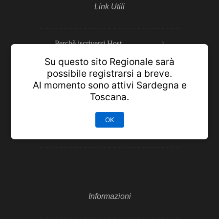
Link Utili
Perchè iscriversi Host
Su questo sito Regionale sarà
possibile registrarsi a breve.
Prenotazioni Sicure
Al momento sono attivi Sardegna e
Toscana.
Pannello annunci
OK
Luoghi da visitare
Informazioni