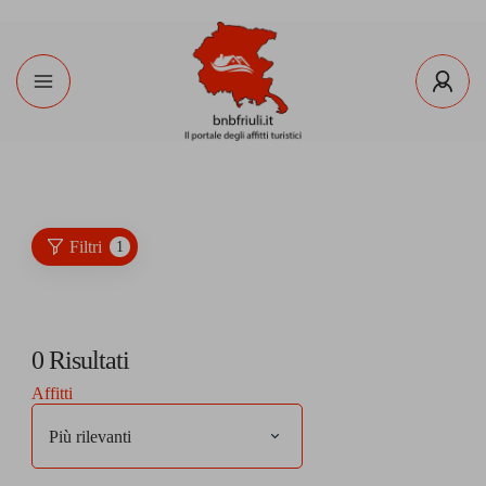
Filtri
1
0
Risultati
Affitti
Più rilevanti